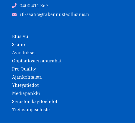
0400 411 367
rtl-saatio@rakennusteollisuus.fi
Etusivu
Säätiö
Avustukset
Oppilaitosten apurahat
Pro Quality
Ajankohtaista
Yhteystiedot
Mediapankki
Sivuston käyttöehdot
Tietosuojaseloste