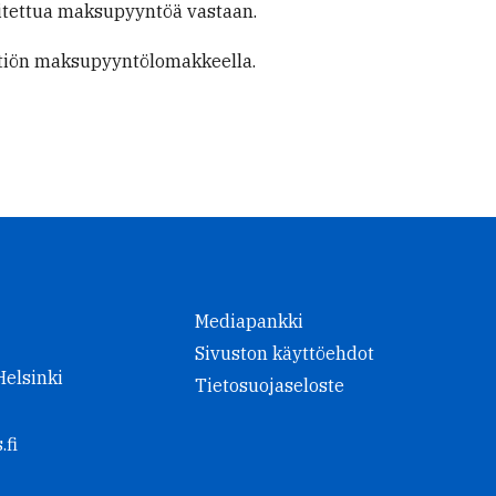
rjoitettua maksupyyntöä vastaan.
ätiön maksupyyntölomakkeella.
Mediapankki
Sivuston käyttöehdot
Helsinki
Tietosuojaseloste
.fi