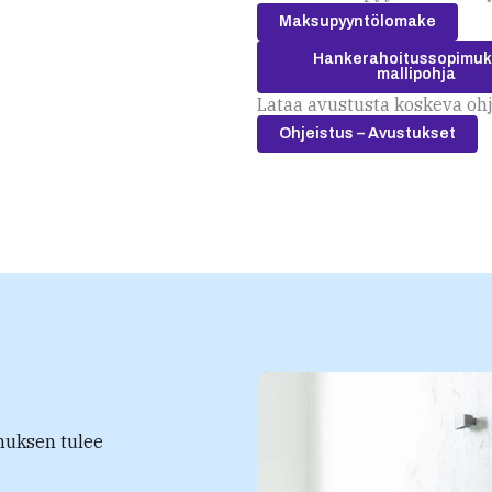
Maksupyyntölomake
Hankerahoitussopimu
mallipohja
Lataa avustusta koskeva oh
Ohjeistus – Avustukset
muksen tulee