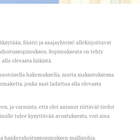
sytään, Säätiö ja saajayhteisö allekirjoittavat
rahoitussopimuksen. Sopimuksesta on tehty
 alla olevasta linkistä.
muotoisella hakemuksella, mutta maksatuksessa
maketta, jonka saat ladattua alla olevasta
n, ja varmista, että olet antanut riittävät tiedot
inulle tulee kysyttävää avustuksesta, voit aina
a hankerahoitussopimuksen mallipohja.