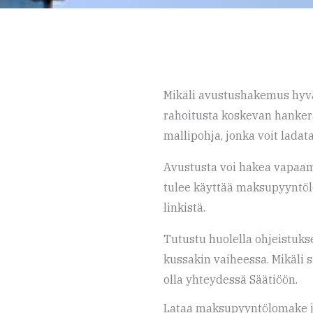
Mikäli avustushakemus hyväk
rahoitusta koskevan hanke
mallipohja, jonka voit ladata
Avustusta voi hakea vapaa
tulee käyttää maksupyyntölo
linkistä.
Tutustu huolella ohjeistuksee
kussakin vaiheessa. Mikäli s
olla yhteydessä Säätiöön.
Lataa maksupyyntölomake j