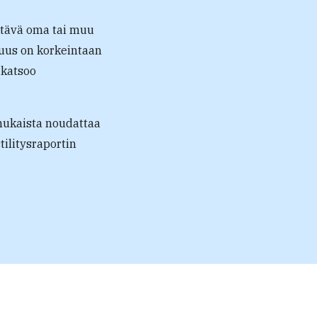
ttävä oma tai muu
suus on korkeintaan
 katsoo
mukaista noudattaa
ilitysraportin