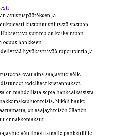
esti
an avustuspäätöksen ja
kaisesti kustannustilitystä vastaan
n. Maksettava summa on korkeintaan
n osuus hankkeen
dellyttää hyväksyttävää raportointia ja
usteena ovat aina saajayhteisölle
distuneet todelliset kustannukset.
sa on mahdollista sopia hankeaikaisista
nnakkomaksuluonteisia. Mikäli hanke
saattamatta, on saajayhteisön Säätiön
dut ennakkomaksut.
ajayhteisön ilmoittamalle pankkitilille