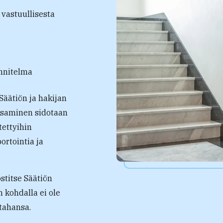
 vastuullisesta
unnitelma
äätiön ja hakijan
ksaminen sidotaan
tettyihin
ortointia ja
stitse Säätiön
 kohdalla ei ole
tahansa.