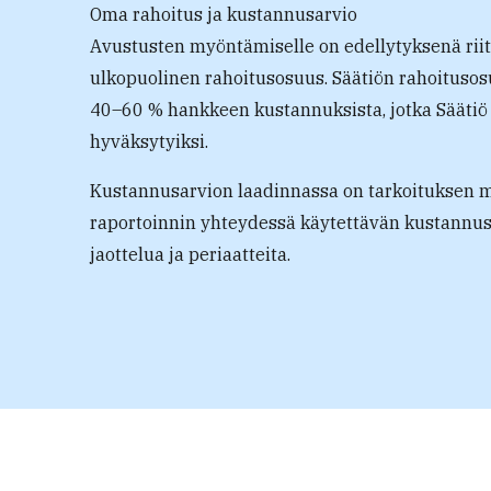
Oma rahoitus ja kustannusarvio
Avustusten myöntämiselle on edellytyksenä rii
ulkopuolinen rahoitusosuus. Säätiön rahoituso
40–60 % hankkeen kustannuksista, jotka Säätiö
hyväksytyiksi.
Kustannusarvion laadinnassa on tarkoituksen 
raportoinnin yhteydessä käytettävän kustannust
jaottelua ja periaatteita.