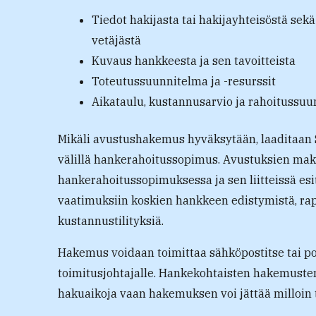
Tiedot hakijasta tai hakijayhteisöstä sekä
vetäjästä
Kuvaus hankkeesta ja sen tavoitteista
Toteutussuunnitelma ja -resurssit
Aikataulu, kustannusarvio ja rahoitussu
Mikäli avustushakemus hyväksytään, laaditaan S
välillä hankerahoitussopimus. Avustuksien ma
hankerahoitussopimuksessa ja sen liitteissä esi
vaatimuksiin koskien hankkeen edistymistä, rap
kustannustilityksiä.
Hakemus voidaan toimittaa sähköpostitse tai po
toimitusjohtajalle. Hankekohtaisten hakemusten
hakuaikoja vaan hakemuksen voi jättää milloin 