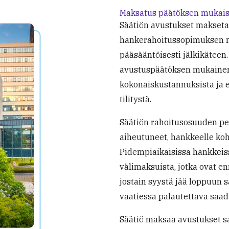
Maksatus päätöksen mukais
Säätiön avustukset makseta
hankerahoitussopimuksen mu
pääsääntöisesti jälkikätee
avustuspäätöksen mukaine
kokonaiskustannuksista ja e
tilitystä.
Säätiön rahoitusosuuden per
aiheutuneet, hankkeelle koh
Pidempiaikaisissa hankkeis
välimaksuista, jotka ovat e
jostain syystä jää loppuun 
vaatiessa palautettava saa
Säätiö maksaa avustukset sa